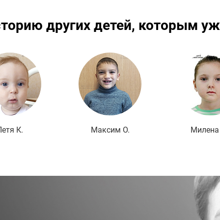
сторию других детей, которым уж
Подробнее
Подробнее
По
Петя К.
Максим О.
Милена