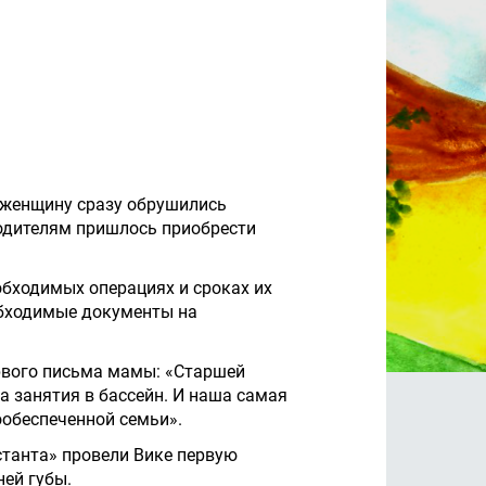
а женщину сразу обрушились
Родителям пришлось приобрести
обходимых операциях и сроках их
обходимые документы на
рвого письма мамы: «Старшей
на занятия в бассейн. И наша самая
ообеспеченной семьи».
станта» провели Вике первую
ней губы.