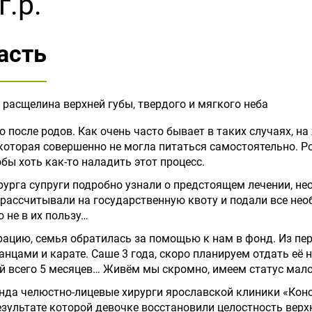
г.р.
асть
расщелина верхней губы, твердого и мягкого неба
 после родов. Как очень часто бывает в таких случаях, н
которая совершенно не могла питаться самостоятельно. 
бы хоть как-то наладить этот процесс.
ирурга супруги подробно узнали о предстоящем лечении, не
 рассчитывали на государственную квоту и подали все не
 не в их пользу…
рацию, семья обратилась за помощью к нам в фонд. Из пе
танцами и карате. Саше 3 года, скоро планируем отдать её 
й всего 5 месяцев… Живём мы скромно, имеем статус мал
нда челюстно-лицевые хирурги ярославской клиники «Кон
езультате которой девочке восстановили целостность верх