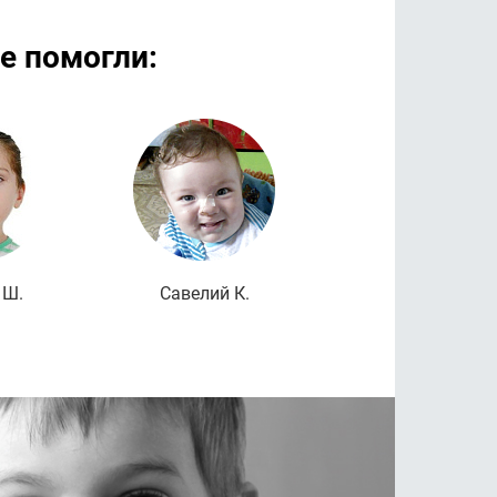
е помогли:
дробнее
Подробнее
Подроб
 Ш.
Савелий К.