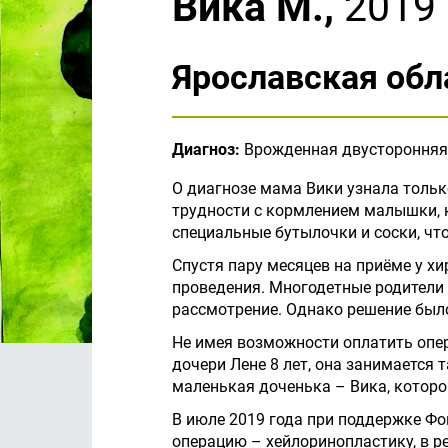
Вика М.,
2019 
Ярославская обл
Диагноз:
Врожденная двусторонняя 
О диагнозе мама Вики узнала только
трудности с кормлением малышки, 
специальные бутылочки и соски, что
Спустя пару месяцев на приёме у х
проведения. Многодетные родители
рассмотрение. Однако решение было
Не имея возможности оплатить опе
дочери Лене 8 лет, она занимается 
маленькая доченька – Вика, которо
В июле 2019 года при поддержке Фо
операцию – хейлоринопластику, в р