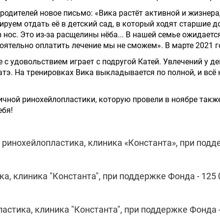
 родителей новое письмо: «Вика растёт активной и жизнер
руем отдать её в детский сад, в который ходят старшие д
з нос. Это из-за расщелины нёба... В нашей семье ожидаетс
оятельно оплатить лечение мы не сможем». В марте 2021 г
е с удовольствием играет с подругой Катей. Увлечений у де
атэ. На тренировках Вика выкладывается по полной, и всё
ичной ринохейлопластики, которую провели в ноябре так
ебя!
 ринохейлопластика, клиника «Константа», при подд
а, клиника "Константа", при поддержке Фонда - 125 
астика, клиника "Константа", при поддержке Фонда -