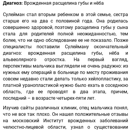
Диагноз:
Врожденная расщелина губы и нёба
Сулейман стал вторым ребенком в этой семье, сестра
старше его на два с половиной года. Она родилась
совершенно здоровой, поэтому расщелина губы у сына
стала для родителей полной неожиданностью, тем
более, что ни одно обследование ее не показало. Позже
специалисты поставили Сулейману окончательный
диагноз: врожденная расщелина губы, нёба и
альвеолярного отростка. На первый взгляд,
перспективы мальчика выглядели не очень радужно: из
нужных ему операций в больнице по месту проживания
совсем недавно стали делать только хейлопластику, за
платной уранопластикой нужно было ехать в соседнюю
область, где ее проводят в два этапа, причем,
последний – в возрасте четырех-пяти лет.
Изучив сайты различных клиник, отец мальчика понял,
что не все так плохо. Он нашел положительные отзывы
на московский Институт врожденных заболеваний
челюстно-лицевой области, узнал о существовании