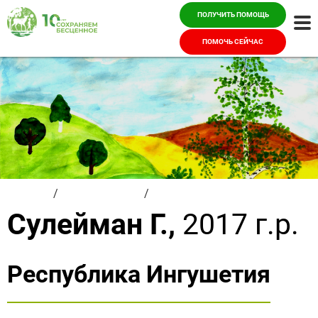
ПОЛУЧИТЬ ПОМОЩЬ
Ме
ПОМОЧЬ СЕЙЧАС
Главная
/
Красивые дети
/
Сулейман Г.
Сулейман Г.,
2017 г.р.
Республика Ингушетия