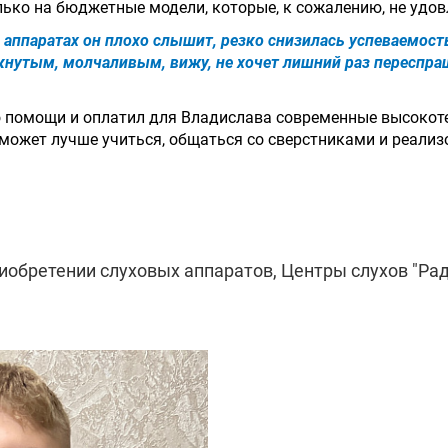
олько на бюджетные модели, которые, к сожалению, не удо
 в аппаратах он плохо слышит, резко снизилась успеваемос
кнутым, молчаливым, вижу, не хочет лишний раз переспраш
о помощи и оплатил для Владислава современные высокот
сможет лучше учиться, общаться со сверстниками и реали
иобретении слуховых аппаратов, Центры слухов "Раду