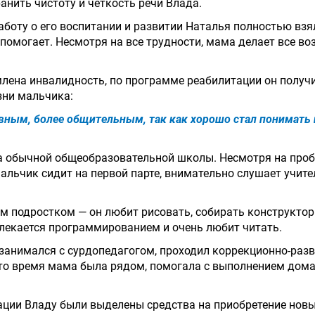
анить чистоту и четкость речи Влада.
аботу о его воспитании и развитии Наталья полностью взял
 помогает. Несмотря на все трудности, мама делает все в
лена инвалидность, по программе реабилитации он получ
зни мальчика:
ивным, более общительным, так как хорошо стал понимать 
а обычной общеобразовательной школы. Несмотря на пробл
Мальчик сидит на первой парте, внимательно слушает учите
м подростком — он любит рисовать, собирать конструктор 
увлекается программированием и очень любит читать.
занимался с сурдопедагогом, проходил коррекционно-разви
это время мама была рядом, помогала с выполнением дом
ации Владу были выделены средства на приобретение нов