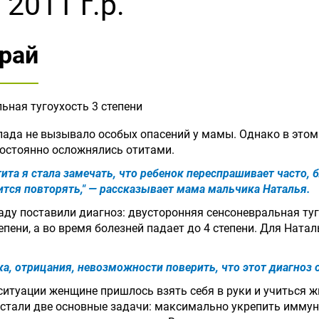
,
2011 г.р.
рай
ьная тугоухость 3 степени
Влада не вызывало особых опасений у мамы. Однако в этом
постоянно осложнялись отитами.
ита я стала замечать, что ребенок переспрашивает часто, б
ится повторять," — рассказывает мама мальчика Наталья.
аду поставили диагноз: двусторонняя сенсоневральная туго
епени, а во время болезней падает до 4 степени. Для Ната
а, отрицания, невозможности поверить, что этот диагноз 
ситуации женщине пришлось взять себя в руки и учиться ж
встали две основные задачи: максимально укрепить иммун