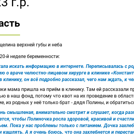
3 г.р.
асть
елина верхней губы и неба
20-й неделе беременности:
стала искать информацию в интернете. Переписывалась с р
ю о враче челюстно-лицевом хирурге в клинике «Констант
 клинику, он всё подробно рассказал, чего нам ждать, к ч
ки мама пришла на приём в клинику. Там ей рассказали п
ю в наш фонд, потому что квот на их проведение в облас
ие, из родных у неё только брат - дядя Полины, и обратит
ень смышленая, внимательно смотрит и слушает, когда раз
ется, чтобы Полиночка росла здоровой, красивой и счастли
ем. Пока у нас проблемы только с питанием. Дочка захлеб
и кашлять. А я очень боюсь, что она захлебнется и перес