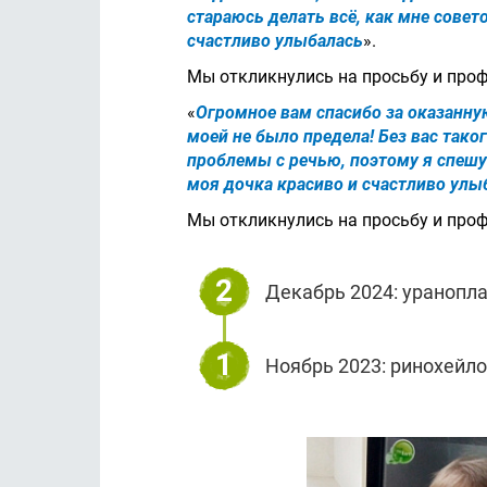
стараюсь делать всё, как мне совет
счастливо улыбалась
».
Мы откликнулись на просьбу и про
«
Огромное вам спасибо за оказанну
моей не было предела! Без вас тако
проблемы с речью, поэтому я спешу
моя дочка красиво и счастливо улы
Мы откликнулись на просьбу и про
2
Декабрь 2024: ураноплас
1
Ноябрь 2023: ринохейлоп