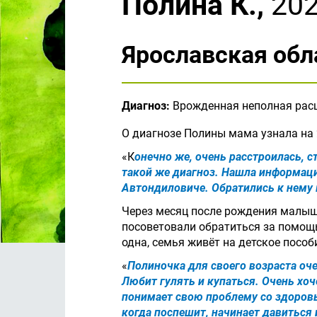
Полина К.,
202
Ярославская обл
Диагноз:
Врожденная неполная расщ
О диагнозе Полины мама узнала на 
«К
онечно же, очень расстроилась, 
такой же диагноз. Нашла информаци
Автондиловиче. Обратились к нему в
Через месяц после рождения малыш
посоветовали обратиться за помощь
одна, семья живёт на детское пособ
«
Полиночка для своего возраста оч
Любит гулять и купаться. Очень хоч
понимает свою проблему со здоровь
когда поспешит, начинает давиться 