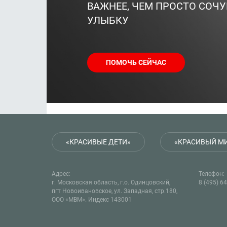
ВАЖНЕЕ, ЧЕМ ПРОСТО СОЧУ
УЛЫБКУ
ПОМОЧЬ СЕЙЧАС
«КРАСИВЫЕ ДЕТИ»
«КРАСИВЫЙ М
Адрес:
Телефон:
г. Московская область, г.о. Одинцовский,
8 (495) 6
пгт Новоивановское, ул. Западная, стр.180,
ООО «МВМ». Индекс 143001