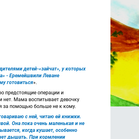
одителями детей-«зайчат», у которых
а» - Еремейшвили Леване
ему готовиться
».
ро предстоящие операции и
ти нет. Мама воспитывает девочку
ься за помощью больше не к кому.
говариваю с ней, читаю ей книжки.
вой. Она пока очень маленькая и не
ывается, когда кушает, особенно
танет дышать. При кормлении