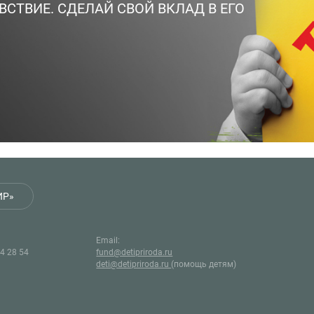
ВСТВИЕ. СДЕЛАЙ СВОЙ ВКЛАД В ЕГО
ИР»
Email:
44 28 54
fund@detipriroda.ru
deti@detipriroda.ru
(помощь детям)