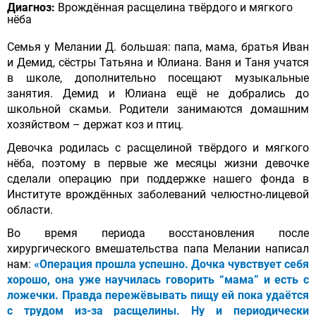
Диагноз:
Врождённая расщелина твёрдого и мягкого
нёба
Семья у Мелании Д. большая: папа, мама, братья Иван
и Демид, сёстры Татьяна и Юлиана. Ваня и Таня учатся
в школе, дополнительно посещают музыкальные
занятия. Демид и Юлиана ещё не добрались до
школьной скамьи. Родители занимаются домашним
хозяйством – держат коз и птиц.
Девочка родилась с расщелиной твёрдого и мягкого
нёба, поэтому в первые же месяцы жизни девочке
сделали операцию при поддержке нашего фонда в
Институте врождённых заболеваний челюстно-лицевой
области.
Во время периода восстановления после
хирургического вмешательства папа Мелании написал
нам:
«Операция прошла успешно. Дочка чувствует себя
хорошо, она уже научилась говорить “мама” и есть с
ложечки. Правда пережёвывать пищу ей пока удаётся
с трудом из-за расщелины. Ну и периодически