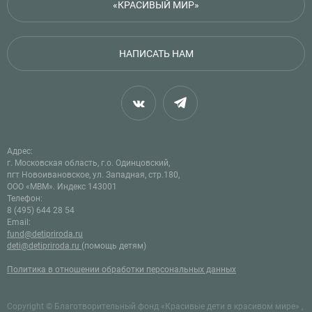
«КРАСИВЫЙ МИР»
НАПИСАТЬ НАМ
Адрес:
г. Московская область, г.о. Одинцовский,
пгт Новоивановское, ул. Западная, стр.180,
ООО «МВМ». Индекс 143001
Телефон:
8 (495) 644 28 54
Email:
fund@detipriroda.ru
deti@detipriroda.ru
(помощь детям)
Политика в отношении обработки персональных данных
Copyright © Благотворительный фонд «Красивые дети в красивом мире» ,