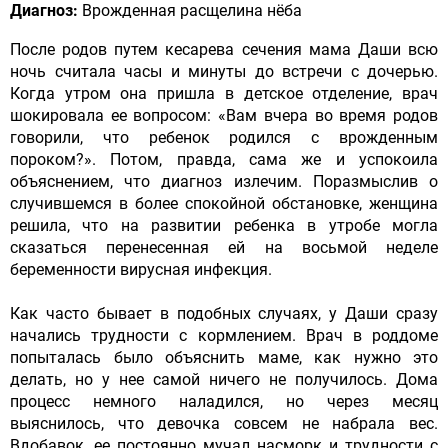
Диагноз:
Врожденная расщелина нёба
После родов путем кесарева сечения мама Даши всю
ночь считала часы и минуты до встречи с дочерью.
Когда утром она пришла в детское отделение, врач
шокировала ее вопросом: «Вам вчера во время родов
говорили, что ребенок родился с врожденным
пороком?». Потом, правда, сама же и успокоила
объяснением, что диагноз излечим. Поразмыслив о
случившемся в более спокойной обстановке, женщина
решила, что на развитии ребенка в утробе могла
сказаться перенесенная ей на восьмой неделе
беременности вирусная инфекция.
Как часто бывает в подобных случаях, у Даши сразу
начались трудности с кормлением. Врач в роддоме
попыталась было объяснить маме, как нужно это
делать, но у нее самой ничего не получилось. Дома
процесс немного наладился, но через месяц
выяснилось, что девочка совсем не набрала вес.
Вдобавок, ее постоянно мучал насморк и трудности с