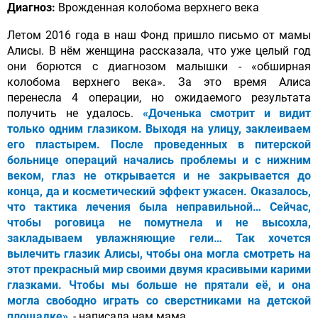
Диагноз:
Врожденная колобома верхнего века
Летом 2016 года в наш Фонд пришло письмо от мамы
Алисы. В нём женщина рассказала, что уже целый год
они борются с диагнозом малышки - «обширная
колобома верхнего века». За это время Алиса
перенесла 4 операции, но ожидаемого результата
получить не удалось.
«Доченька смотрит и видит
только одним глазиком. Выходя на улицу, заклеиваем
его пластырем. После проведенных в питерской
больнице операций начались проблемы и с нижним
веком, глаз не открывается и не закрывается до
конца, да и косметический эффект ужасен. Оказалось,
что тактика лечения была неправильной… Сейчас,
чтобы роговица не помутнела и не высохла,
закладываем увлажняющие гели… Так хочется
вылечить глазик Алисы, чтобы она могла смотреть на
этот прекрасный мир своими двумя красивыми карими
глазками. Чтобы мы больше не прятали её, и она
могла свободно играть со сверстниками на детской
площадке»
, - написала нам мама.