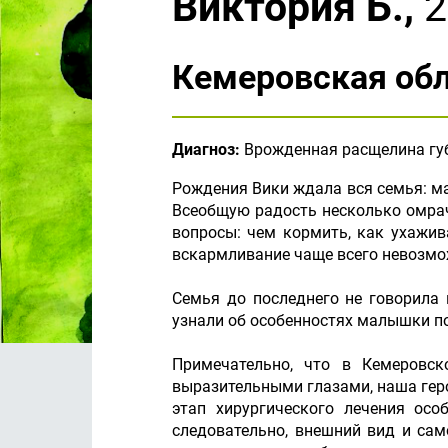
Виктория Б.,
2
Кемеровская об
Диагноз:
Врожденная расщелина губ
Рождения Вики ждала вся семья: ма
Всеобщую радость несколько омрач
вопросы: чем кормить, как ухажив
вскармливание чаще всего невозмож
Семья до последнего не говорила 
узнали об особенностях малышки по
Примечательно, что в Кемеровск
выразительными глазами, наша геро
этап хирургического лечения осо
следовательно, внешний вид и сам