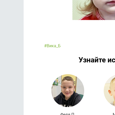
#Вика_Б
Узнайте и
Федя П.
М