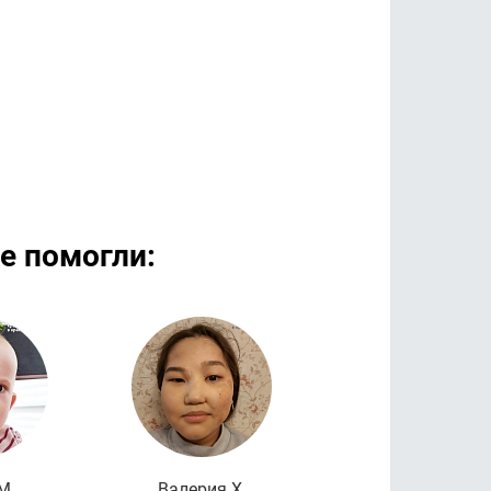
е помогли:
дробнее
Подробнее
Подроб
М.
Валерия Х.