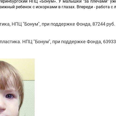
теринбургский НПЦ «Бонум». У малышки "за плечами" уж
движный ребенок с искорками в глазах. Впереди - работа с
тика, НПЦ "Бонум", при поддержке Фонда, 87244 руб.
пластика. НПЦ "Бонум", при поддержке Фонда, 63933