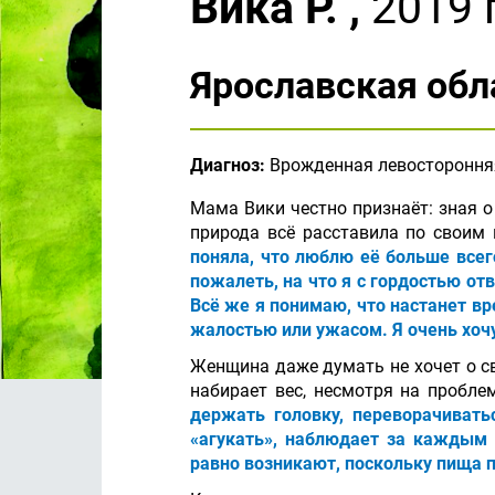
Вика Р. ,
2019 г
Ярославская обл
Диагноз:
Врожденная левосторонняя 
Мама Вики честно признаёт: зная о
природа всё расставила по своим
поняла, что люблю её больше всег
пожалеть, на что я с гордостью от
Всё же я понимаю, что настанет вр
жалостью или ужасом. Я очень хочу
Женщина даже думать не хочет о св
набирает вес, несмотря на пробл
держать головку, переворачивать
«агукать», наблюдает за каждым 
равно возникают, поскольку пища 