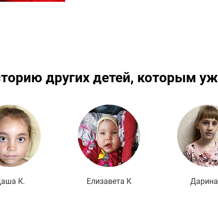
сторию других детей, которым уж
Подробнее
Подробнее
По
аша К.
Елизавета К
Дарина