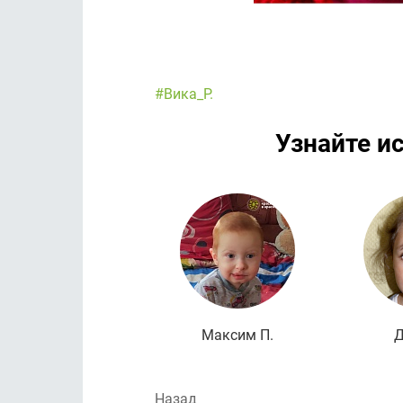
#Вика_Р.
Узнайте и
Максим П.
Д
Назад