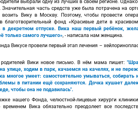
одители выбрали одну из лучших в своём регионе. Однак
 Значительная часть средств уже была потрачена на орт
 возить Вику в Москву. Поэтому, чтобы провести опе
в благотворительный фонд «Красивые дети в красиво
 в декретном отпуске. Вика наш первый ребёнок, же
её только самого лучшего»
, - написала нам женщина.
онда Викусе провели первый этап лечения – хейлоринопл
 родителей Вики новое письмо. В нём мама пишет:
"Шр
 улице, ходим в парк, качаемся на качелях, и не переж
ка многое умеет: самостоятельно умываться, собирать 
облемы в питании ещё сохраняются. Дочка кушает дале
еде, чтобы она не подавилась".
ржке нашего Фонда, челюстной-лицевые хирурги клиники
о временем Вика обязательно преодолеет все последст