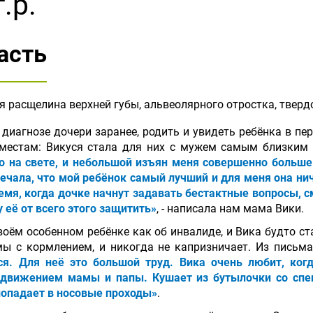
.р.
асть
расщелина верхней губы, альвеолярного отростка, твердо
 диагнозе дочери заранее, родить и увидеть ребёнка в п
 местам: Викуся стала для них с мужем самым близким
о на свете, и небольшой изъян меня совершенно больше
вечала, что мой ребёнок самый лучший и для меня она ни
емя, когда дочке начнут задавать бестактные вопросы, 
 её от всего этого защитить»
, - написала нам мама Вики.
оём особенном ребёнке как об инвалиде, и Вика будто ст
емы с кормлением, и никогда не капризничает. Из пись
ся. Для неё это большой труд. Вика очень любит, когд
движением мамы и папы. Кушает из бутылочки со спец
попадает в носовые проходы»
.