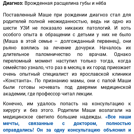
Диагноз:
Врожденная расщелина губы и нёба
Поставленный Маше при рождении диагноз стал для
родителей полной неожиданностью, ведь ни одно из
шести УЗИ не показало никаких патологий. И хоть
особого опыта в обращении с детьми у них не было
(Маша в этой семье – долгожданный первенец), они
рьяно взялись за лечение дочурки. Началось их
длительное паломничество по врачам. Однако
переломный момент наступил только тогда, когда
семейство узнало, что раз в месяц в их город приезжает
очень опытный специалист из ярославской клиники
«Константа». По признанию мамы, они с папой Маши
были готовы ночевать под дверями медицинской
академии, где профессор читал лекции.
Конечно, им удалось попасть на консультацию к
хирургу и без этого. Родители Маши возлагали на
медицинское светило большие надежды.
«Все наши
мечты, связанные с доктором, полностью
оправдались! Он за одну консультацию объяснил и