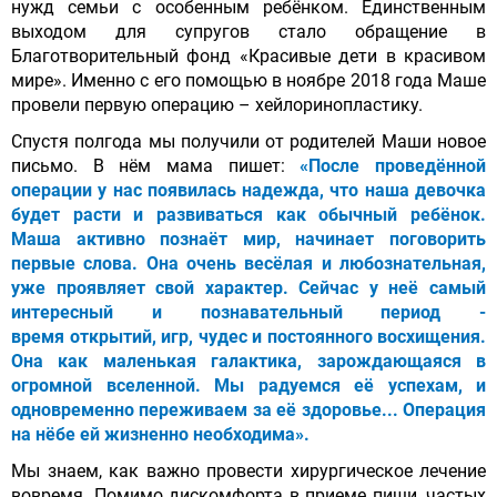
нужд семьи с особенным ребёнком. Единственным
выходом для супругов стало обращение в
Благотворительный фонд «Красивые дети в красивом
мире». Именно с его помощью в ноябре 2018 года Маше
провели первую операцию – хейлоринопластику.
Спустя полгода мы получили от родителей Маши новое
письмо. В нём мама пишет:
«После проведённой
операции у нас появилась надежда, что наша девочка
будет расти и развиваться как обычный ребёнок.
Маша активно познаёт мир, начинает поговорить
первые слова. Она очень весёлая и любознательная,
уже проявляет свой характер. Сейчас у неё самый
интересный и познавательный период -
время открытий, игр, чудес и постоянного восхищения.
Она как маленькая галактика, зарождающаяся в
огромной вселенной. Мы радуемся её успехам, и
одновременно переживаем за её здоровье... Операция
на нёбе ей жизненно необходима».
Мы знаем, как важно провести хирургическое лечение
вовремя. Помимо дискомфорта в приеме пищи, частых