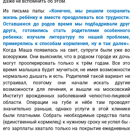
даже не вспомнить об этом.
Из письма папы:
«Конечно, мы решили сохранить
жизнь ребёнку и вместе преодолевать все трудности.
Оставшееся до родов время мы подбадривали друг
друга, готовились стать родителями особенного
ребенка: изучали литературу по нашей проблеме,
примерялись к способам кормления, ну и так далее»
.
Когда Маша появилась на свет, супруги были уже во
всеоружии. Они выяснили, что в родном городе их дочь
могут прооперировать только к трём годам. Все это
время малышка будет мучиться, не имея возможности
нормально дышать и есть. Родителей такой вариант не
устраивал, поэтому они начали искать другие
возможности для лечения, и вышли на московский
Институт врожденных заболеваний челюстно-лицевой
области. Операции на губе и нёбе там проводят
значительно раньше, однако услуги в этой клинике
были платными. Собрать необходимые средства папа
(единственный кормилец) к нужному сроку не успел бы -
его зарплаты хватало только на покрытие ежедневных