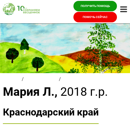
ПОЛУЧИТЬ ПОМОЩЬ
Ме
ПОМОЧЬ СЕЙЧАС
Главная
/
Красивые дети
/
Мария Л.
Мария Л.,
2018 г.р.
Краснодарский край