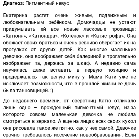
Диагноз:
Пигментный невус
Екатерина растет очень живым, подвижным и
любознательным ребёнком. Домочадцы не устают
придумывать ей все новые ласковые прозвища:
«Катюня», «Катюндра», «Котёнок» и «Катястрофа». Она
обожает своих братьев и очень ревниво оберегает их на
прогулках от других детей. Как многие маленькие
девочки, она воображает себя балериной и трогательно
изображает па, держась за шкаф. А недавно сама
научилась даже вставать в первую позицию и
продержалась так целую минуту. Мама Кати уже не
исключает возможности, что в прошлой жизни ее дочь
была танцовщицей. :)
До недавнего времени, от сверстниц Катю отличало
лишь одно – врожденный пигментный невус, из-за
которого совсем маленькая девочка не любила
смотреться в зеркало. А еще на лицах всех своих кукол
она рисовала такое же пятно, как у нее самой. Девочке
срочно требовалось иссечение новообразования. Если