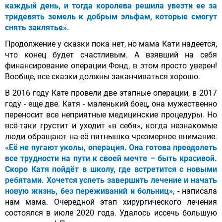
каждый день, и тогда королева решила увезти ее за
тридевять земель к добрым эльфам, которые смогут
снять заклятье»
.
Продолжение у сказки пока нет, но мама Кати надеется,
что конец будет счастливым. А взявший на себя
финансирование операции Фонд, в этом просто уверен!
Вообще, все сказки должны заканчиваться хорошо.
В 2016 году Кате провели две этапные операции, в 2017
году - еще две. Катя - маленький боец, она мужественно
переносит все неприятные медицинские процедуры. Но
всё-таки грустит и уходит «в себя», когда незнакомые
люди обращают на её пятнышко чрезмерное внимание.
«Её не пугают уколы, операция. Она готова преодолеть
все трудности на пути к своей мечте – быть красивой.
Скоро Катя пойдёт в школу, где встретится с новыми
ребятами. Хочется успеть завершить лечение и начать
новую жизнь, без переживаний и больниц»
, - написала
нам мама. Очередной этап хирургического лечения
состоялся в июле 2020 года. Удалось иссечь большую