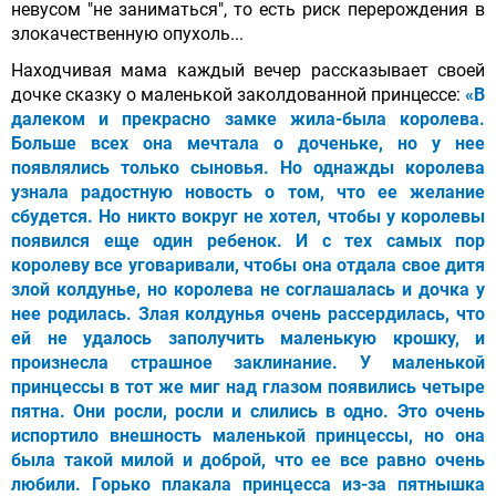
невусом "не заниматься", то есть риск перерождения в
злокачественную опухоль...
Находчивая мама каждый вечер рассказывает своей
дочке сказку о маленькой заколдованной принцессе:
«В
далеком и прекрасно замке жила-была королева.
Больше всех она мечтала о доченьке, но у нее
появлялись только сыновья. Но однажды королева
узнала радостную новость о том, что ее желание
сбудется. Но никто вокруг не хотел, чтобы у королевы
появился еще один ребенок. И с тех самых пор
королеву все уговаривали, чтобы она отдала свое дитя
злой колдунье, но королева не соглашалась и дочка у
нее родилась. Злая колдунья очень рассердилась, что
ей не удалось заполучить маленькую крошку, и
произнесла страшное заклинание. У маленькой
принцессы в тот же миг над глазом появились четыре
пятна. Они росли, росли и слились в одно. Это очень
испортило внешность маленькой принцессы, но она
была такой милой и доброй, что ее все равно очень
любили. Горько плакала принцесса из-за пятнышка