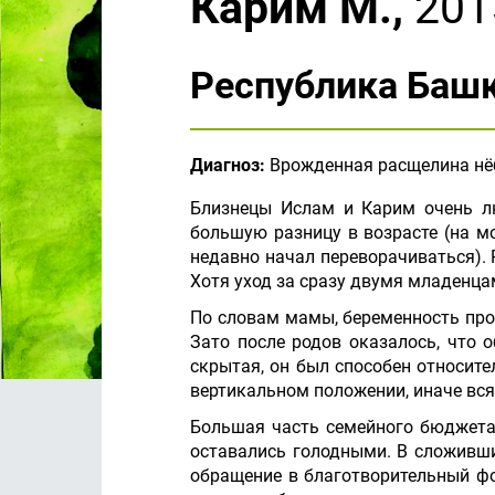
Карим М.,
201
Республика Баш
Диагноз:
Врожденная расщелина нё
Близнецы Ислам и Карим очень лю
большую разницу в возрасте (на м
недавно начал переворачиваться). 
Хотя уход за сразу двумя младенца
По словам мамы, беременность про
Зато после родов оказалось, что 
скрытая, он был способен относите
вертикальном положении, иначе вс
Большая часть семейного бюджета 
оставались голодными. В сложивши
обращение в благотворительный фо