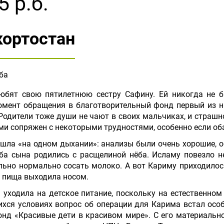
5 р.б.
кортостан
ба
бят свою пятилетнюю сестру Сафину. Ей никогда не б
омент обращения в благотворительный фонд первый из ни
Родители тоже души не чают в своих мальчиках, и страшн
ми сопряжен с некоторыми трудностями, особенно если об
шла «на одном дыхании»: анализы были очень хорошие, о
оба сына родились с расщелиной нёба. Исламу повезло 
льно нормально сосать молоко. А вот Кариму приходилось
я пища выходила носом.
уходила на детское питание, поскольку на естественн
хся условиях вопрос об операции для Карима встал особ
нд «Красивые дети в красивом мире». С его материальн