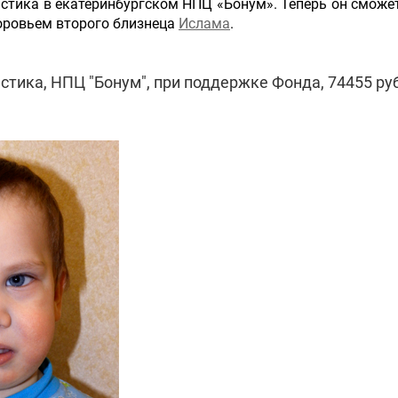
тика в екатеринбургском НПЦ «Бонум». Теперь он сможет
оровьем второго близнеца
Ислама
.
стика, НПЦ "Бонум", при поддержке Фонда, 74455 руб