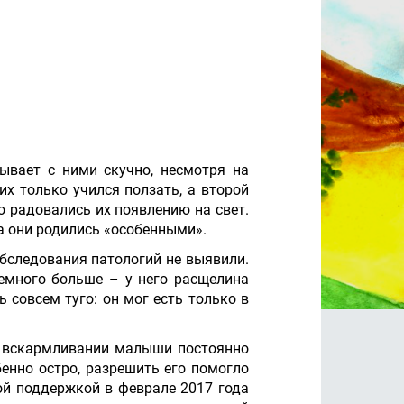
ывает с ними скучно, несмотря на
х только учился ползать, а второй
о радовались их появлению на свет.
а они родились «особенными».
бследования патологий не выявили.
немного больше – у него расщелина
 совсем туго: он мог есть только в
ом вскармливании малыши постоянно
енно остро, разрешить его помогло
ой поддержкой в феврале 2017 года