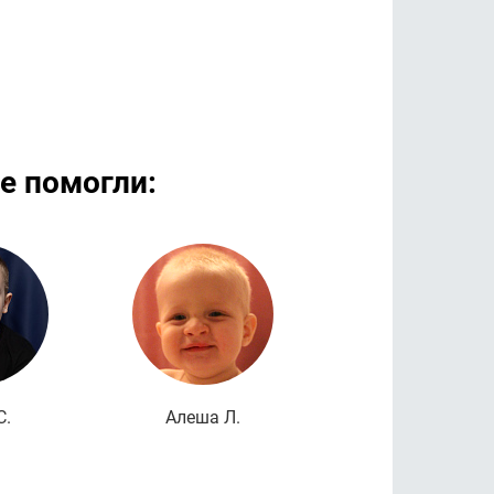
е помогли:
дробнее
Подробнее
Подроб
С.
Алеша Л.