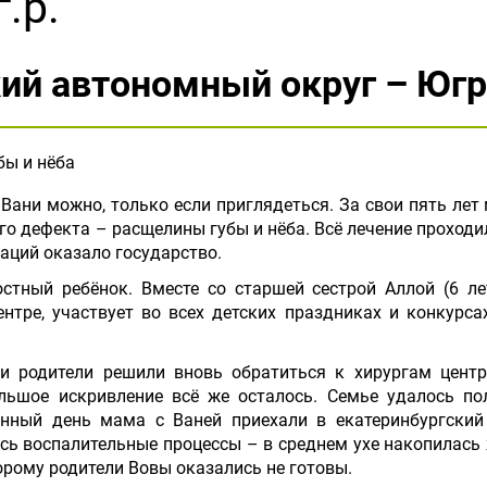
г.р.
ий автономный округ – Югр
ы и нёба
ани можно, только если приглядеться. За свои пять лет
о дефекта – расщелины губы и нёба. Всё лечение проходи
аций оказало государство.
стный ребёнок. Вместе со старшей сестрой Аллой (6 ле
нтре, участвует во всех детских праздниках и конкурса
ки родители решили вновь обратиться к хирургам цент
ольшое искривление всё же осталось. Семье удалось по
енный день мама с Ваней приехали в екатеринбургский
ись воспалительные процессы – в среднем ухе накопилась
орому родители Вовы оказались не готовы.