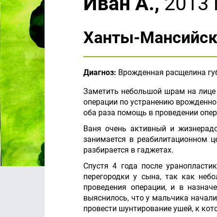
Иван А.,
2013 
Ханты-Мансийск
Диагноз:
Врожденная расщелина губ
Заметить небольшой шрам на лице В
операции по устранению врожденног
оба раза помощь в проведении опер
Ваня очень активный и жизнерадо
занимается в реабилитационном це
разбирается в гаджетах.
Спустя 4 года после уранопласти
перегородки у сына, так как неб
проведения операции, и в назнач
выяснилось, что у мальчика начал
провести шунтирование ушей, к кот