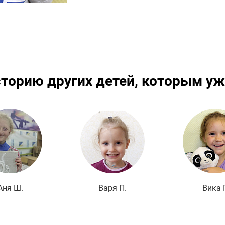
сторию других детей, которым уж
Подробнее
Подробнее
По
Аня Ш.
Варя П.
Вика Г