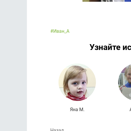
#Иван_А
Узнайте и
Яна М.
Назад