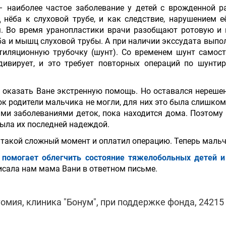
 наиболее частое заболевание у детей с врожденной р
ёба к слуховой трубе, и как следствие, нарушением е
м. Во время уранопластики врачи разобщают ротовую и
а и мышц слуховой трубы. А при наличии экссудата выпо
иляционную трубочку (шунт). Со временем шунт самост
дивирует, и это требует повторных операций по шунти
 оказать Ване экстренную помощь. Но оставался нереш
 родители мальчика не могли, для них это была слишком
тыми заболеваниями деток, пока находится дома. Поэтом
ыла их последней надеждой.
акой сложный момент и оплатил операцию. Теперь мальчи
о помогает облегчить состояние тяжелобольных детей 
писала нам мама Вани в ответном письме.
омия, клиника "Бонум", при поддержке фонда, 24215 