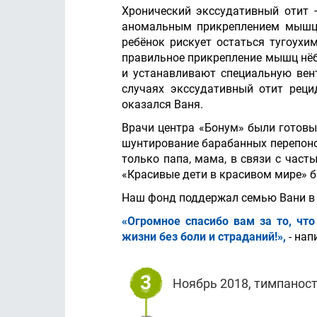
Хронический экссудативный отит –
аномальным прикреплением мышц н
ребёнок рискует остаться тугоухи
правильное прикрепление мышц нёб
и устанавливают специальную вент
случаях экссудативный отит реци
оказался Ваня.
Врачи центра «Бонум» были готовы
шунтирование барабанных перепонок
только папа, мама, в связи с час
«Красивые дети в красивом мире» б
Наш фонд поддержал семью Вани в т
«Огромное спасибо вам за то, чт
жизни без боли и страданий!»,
- на
3
Ноябрь 2018, тимпаност