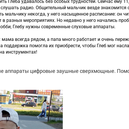
ть Глеба удавалось без особых трудностей. Сейчас ему 11,
слушать радио. Общительный мальчик везде знакомится с
ь мальчику некогда, у него насыщенное расписание: он чит
т в разных мероприятиях. Но недавно у него начались проб
обби, Глебу нужны современные слуховые аппараты.
 мама всегда рядом, а папа много работает и очень переж
а поддержка помогла их приобрести, чтобы Глеб мог насл
на инструментах!
ые аппараты цифровые заушные сверхмощные. Помощ