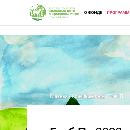
О ФОНДЕ
ПРОГРАММ
Главная
/
Красивые дети
/
Глеб П.