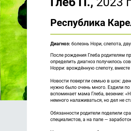
Глеб П.,
2023 г
Республика Каре
Диагноз:
болезнь Нори, слепота, дв
После рождения Глеба родителям при
определить диагноз получилось сов
Норри: врождённую слепоту, вместе 
Новости повергли семью в шок: ден
нужно было очень много. Ездили по
вспоминает мама Глеба, везение: «
немного налаживаться, но дел не с
Обязанности родители поделили сраз
специалистов, а на папе — заработо