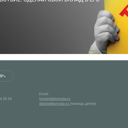
ИР»
Email:
44 28 54
fund@detipriroda.ru
deti@detipriroda.ru
(помощь детям)