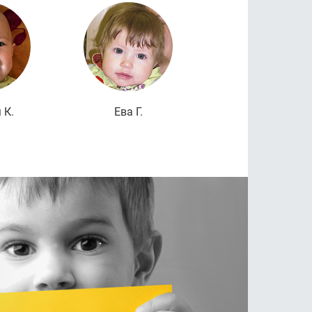
дробнее
Подробнее
Подроб
 К.
Ева Г.