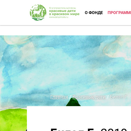
О ФОНДЕ
ПРОГРАММ
Главная
/
Красивые дети
/
Билал Г.