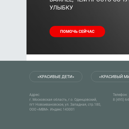
УЛЫБКУ
ПОМОЧЬ СЕЙЧАС
«КРАСИВЫЕ ДЕТИ»
«КРАСИВЫЙ М
Адрес:
Телефон:
г. Московская область, г.о. Одинцовский,
8 (495) 6
пгт Новоивановское, ул. Западная, стр.180,
ООО «МВМ». Индекс 143001