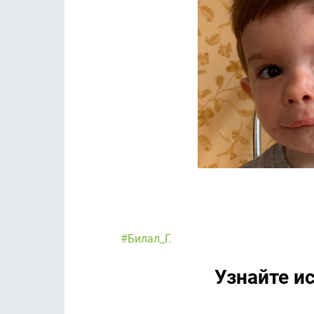
#Билал_Г.
Узнайте и