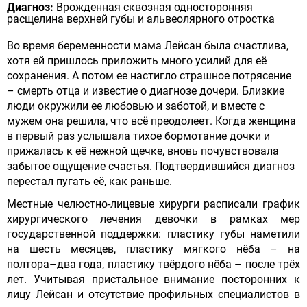
Диагноз:
Врожденная сквозная односторонняя
расщелина верхней губы и альвеолярного отростка
Во время беременности мама Лейсан была счастлива,
хотя ей пришлось приложить много усилий для её
сохранения. А потом ее настигло страшное потрясение
– смерть отца и известие о диагнозе дочери. Близкие
люди окружили ее любовью и заботой, и вместе с
мужем она решила, что всё преодолеет. Когда женщина
в первый раз услышала тихое бормотание дочки и
прижалась к её нежной щечке, вновь почувствовала
забытое ощущение счастья. Подтвердившийся диагноз
перестал пугать её, как раньше.
Местные челюстно-лицевые хирурги расписали график
хирургического лечения девочки в рамках мер
государственной поддержки: пластику губы наметили
на шесть месяцев, пластику мягкого нёба – на
полтора–два года, пластику твёрдого нёба – после трёх
лет. Учитывая пристальное внимание посторонних к
лицу Лейсан и отсутствие профильных специалистов в