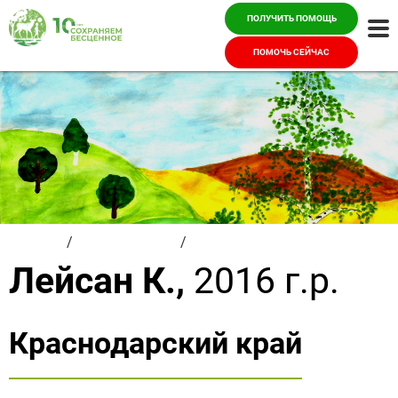
ПОЛУЧИТЬ ПОМОЩЬ
Ме
ПОМОЧЬ СЕЙЧАС
Главная
/
Красивые дети
/
Лейсан К.
Лейсан К.,
2016 г.р.
Краснодарский край