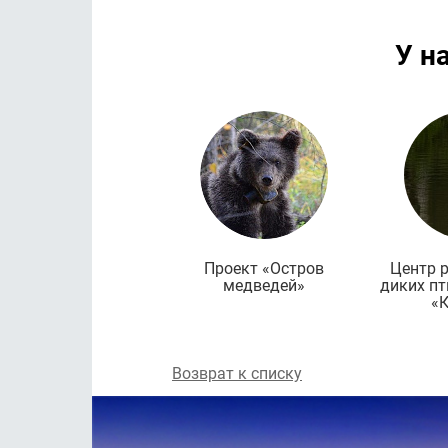
У н
Проект «Остров
Центр 
медведей»
диких пт
«
Возврат к списку