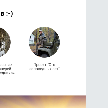
ов
:-)
дробнее
Подробнее
Подроб
асение
Проект "Сто
зверей –
заповедных лет"
ведника»