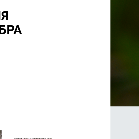
ЛЯ
БРА
И