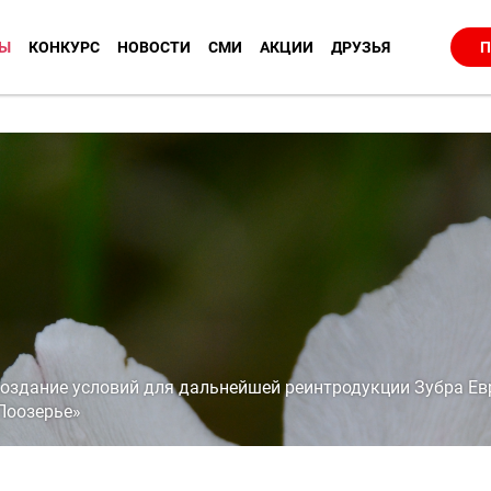
Ы
КОНКУРС
НОВОСТИ
СМИ
АКЦИИ
ДРУЗЬЯ
П
оздание условий для дальнейшей реинтродукции Зубра Ев
Поозерье»