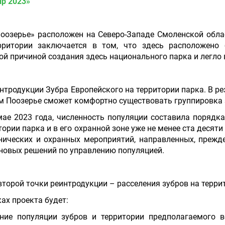
р 2023»
оозерье» расположен на Северо-Западе Смоленской обла
ерритории заключается в том, что здесь расположено 
ой причиной создания здесь национального парка и легло в
интродукции Зубра Европейского на территории парка. В р
м Поозерье сможет комфортно существовать группировка 
ае 2023 года, численность популяции составила порядка
тории парка и в его охранной зоне уже не менее ста десят
нических и охранных мероприятий, направленных, прежд
 новых решений по управлению популяцией.
торой точки реинтродукции – расселения зубров на терри
ах проекта будет:
ние популяции зубров и территории предполагаемого в