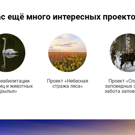
ас ещё много интересных проект
Подробнее
Подробнее
По
реабилитации
Проект «Небесная
Проект «Сп
иц и животных
стража леса»
заповедных 
Крылья»
забота запо