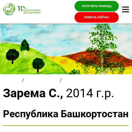
ПОЛУЧИТЬ ПОМОЩЬ
Ме
ПОМОЧЬ СЕЙЧАС
Главная
/
Красивые дети
/
Зарема С.
Зарема С.,
2014 г.р.
Республика Башкортостан