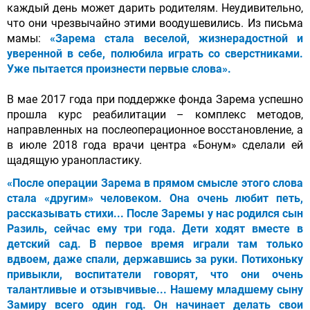
каждый день может дарить родителям. Неудивительно,
что они чрезвычайно этими воодушевились. Из письма
мамы:
«Зарема стала веселой, жизнерадостной и
уверенной в себе, полюбила играть со сверстниками.
Уже пытается произнести первые слова».
В мае 2017 года при поддержке фонда Зарема успешно
прошла курс реабилитации – комплекс методов,
направленных на послеоперационное восстановление, а
в июле 2018 года врачи центра «Бонум» сделали ей
щадящую уранопластику.
«После операции Зарема в прямом смысле этого слова
стала «другим» человеком. Она очень любит петь,
рассказывать стихи... После Заремы у нас родился сын
Разиль, сейчас ему три года. Дети ходят вместе в
детский сад. В первое время играли там только
вдвоем, даже спали, державшись за руки. Потихоньку
привыкли, воспитатели говорят, что они очень
талантливые и отзывчивые... Нашему младшему сыну
Замиру всего один год. Он начинает делать свои