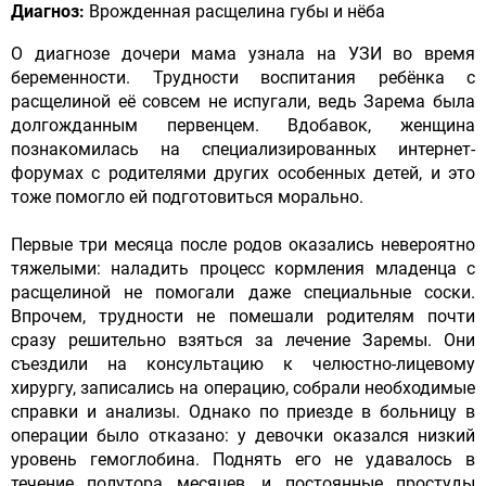
Диагноз:
Врожденная расщелина губы и нёба
О диагнозе дочери мама узнала на УЗИ во время
беременности. Трудности воспитания ребёнка с
расщелиной её совсем не испугали, ведь Зарема была
долгожданным первенцем. Вдобавок, женщина
познакомилась на специализированных интернет-
форумах с родителями других особенных детей, и это
тоже помогло ей подготовиться морально.
Первые три месяца после родов оказались невероятно
тяжелыми: наладить процесс кормления младенца с
расщелиной не помогали даже специальные соски.
Впрочем, трудности не помешали родителям почти
сразу решительно взяться за лечение Заремы. Они
съездили на консультацию к челюстно-лицевому
хирургу, записались на операцию, собрали необходимые
справки и анализы. Однако по приезде в больницу в
операции было отказано: у девочки оказался низкий
уровень гемоглобина. Поднять его не удавалось в
течение полутора месяцев, и постоянные простуды