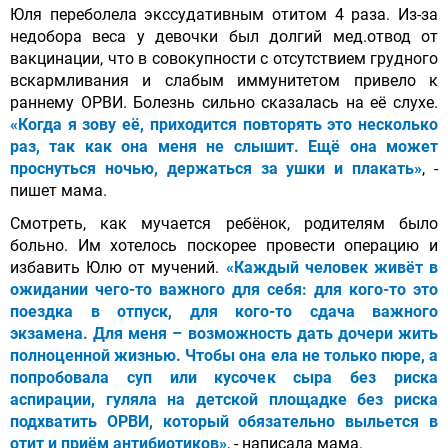
Юля переболела экссудативным отитом 4 раза. Из-за
недобора веса у девочки был долгий мед.отвод от
вакцинации, что в совокупности с отсутствием грудного
вскармливания и слабым иммунитетом привело к
раннему ОРВИ. Болезнь сильно сказалась на её слухе.
«Когда я зову её, приходится повторять это несколько
раз, так как она меня не слышит. Ещё она может
проснуться ночью, держаться за ушки и плакать»
, -
пишет мама.
Смотреть, как мучается ребёнок, родителям было
больно. Им хотелось поскорее провести операцию и
избавить Юлю от мучений.
«Каждый человек живёт в
ожидании чего-то важного для себя: для кого-то это
поездка в отпуск, для кого-то сдача важного
экзамена. Для меня – возможность дать дочери жить
полноценной жизнью. Чтобы она ела не только пюре, а
попробовала суп или кусочек сыра без риска
аспирации, гуляла на детской площадке без риска
подхватить ОРВИ, который обязательно выльется в
отит и приём антибиотиков»
, - написала мама.