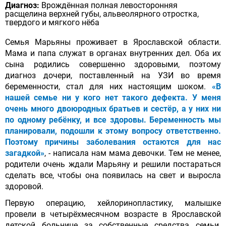
Диагноз:
Врождённая полная левосторонняя
расщелина верхней губы, альвеолярного отростка,
твердого и мягкого нёба
Семья Марьяны проживает в Ярославской области.
Мама и папа служат в органах внутренних дел. Оба их
сына родились совершенно здоровыми, поэтому
диагноз дочери, поставленный на УЗИ во время
беременности, стал для них настоящим шоком.
«В
нашей семье ни у кого нет такого дефекта. У меня
очень много двоюродных братьев и сестёр, а у них ни
по одному ребёнку, и все здоровы. Беременность мы
планировали, подошли к этому вопросу ответственно.
Поэтому причины заболевания остаются для нас
загадкой»
, - написала нам мама девочки. Тем не менее,
родители очень ждали Марьяну и решили постараться
сделать все, чтобы она появилась на свет и выросла
здоровой.
Первую операцию, хейлоринопластику, малышке
провели в четырёхмесячном возрасте в Ярославской
детской больнице за собственные средства семьи.