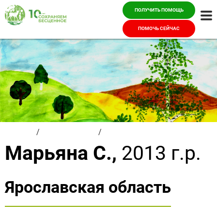
ПОЛУЧИТЬ ПОМОЩЬ
Ме
ПОМОЧЬ СЕЙЧАС
Главная
/
Красивые дети
/
Марьяна С.
Марьяна С.,
2013 г.р.
Ярославская область