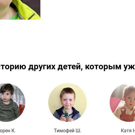
сторию других детей, которым уж
Подробнее
Подробнее
По
орен К.
Тимофей Ш.
Катя Н