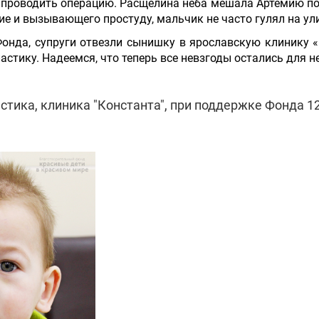
 проводить операцию. Расщелина нёба мешала Артемию по
ие и вызывающего простуду, мальчик не часто гулял на ул
нда, супруги отвезли сынишку в ярославскую клинику «
стику. Надеемся, что теперь все невзгоды остались для н
стика, клиника "Константа", при поддержке Фонда 12