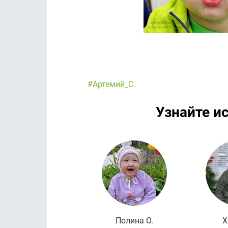
#Артемий_С.
Узнайте и
Полина О.
Х