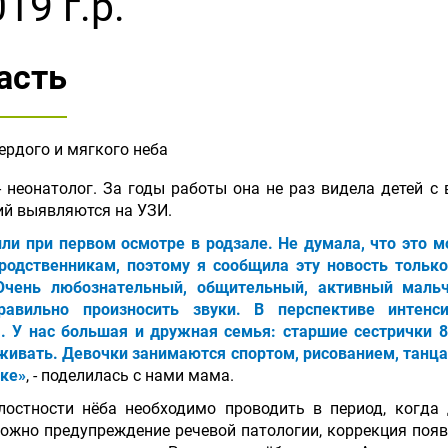
19 г.р.
асть
рдого и мягкого неба
 неонатолог. За годы работы она не раз видела детей 
гий выявляются на УЗИ.
и при первом осмотре в родзале. Не думала, что это м
одственникам, поэтому я сообщила эту новость только
чень любознательный, общительный, активный мальч
авильно произносить звуки. В перспективе интенси
. У нас большая и дружная семья: старшие сестрички 8
аживать. Девочки занимаются спортом, рисованием, танца
ске»
, - поделилась с нами мама.
лостности нёба необходимо проводить в период, когда
можно предупреждение речевой патологии, коррекция поя