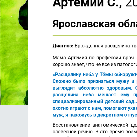
Артемий С.,
20
Ярославская обл
Диагноз:
Врожденная расщелина тве
Мама Артемия по профессии врач -
хорошо знает, что не все из патоло
«Расщелину неба у Тёмы обнаружил
Сложно было признаться мужу и р
выглядит абсолютно здоровым. О
расщелина нёба мешает ему пр
специализированный детский сад..
охотно играют с ним, помогают ух
муж, я нахожусь в декретном отпу
Восстановление анатомической це
словесной речью. В это время воз