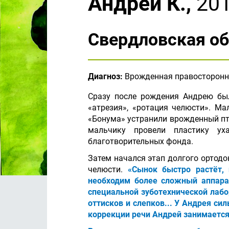
Андрей К.,
201
Свердловская об
Диагноз:
Врожденная правосторонняя
Сразу после рождения Андрею был
«атрезия», «ротация челюсти». М
«Бонума» устранили врожденный пто
мальчику провели пластику ух
благотворительных фонда.
Затем начался этап долгого ортод
челюсти.
«Сынок быстро растёт,
необходим более сложный аппарат
специальной зуботехнической лабо
оттисков и слепков... У Андрея с
коррекции речи Андрей занимается