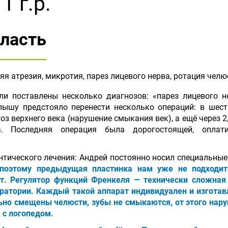
1 г.р.
ласть
 атрезия, микротия, парез лицевого нерва, ротация челю
и поставлены несколько диагнозов: «парез лицевого не
алышу предстояло перенести несколько операций: в шес
з верхнего века (нарушение смыкания век), а ещё через 2
а. Последняя операция была дорогостоящей, оплат
онтического лечения: Андрей постоянно носил специальны
 поэтому предыдущая пластинка нам уже не подходит.
. Регулятор функций Френкеля — технически сложная 
ратории. Каждый такой аппарат индивидуален и изготав
ильно смещены челюсти, зубы не смыкаются, от этого нар
 с логопедом.