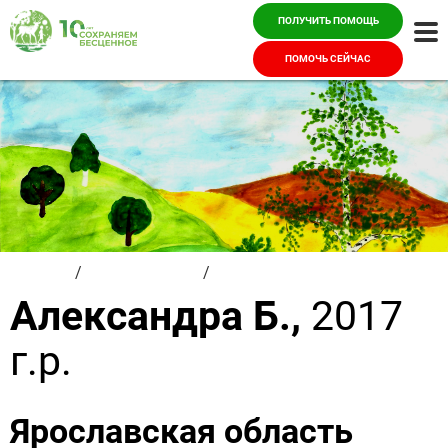
ПОЛУЧИТЬ ПОМОЩЬ
Ме
ПОМОЧЬ СЕЙЧАС
Главная
/
Красивые дети
/
Александра Б.
Александра Б.,
2017
г.р.
Ярославская область