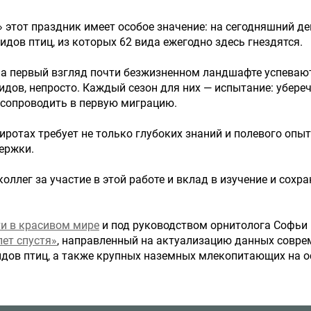
 этот праздник имеет особое значение: на сегодняшний де
дов птиц, из которых 62 вида ежегодно здесь гнездятся.
, на первый взгляд почти безжизненном ландшафте успеваю
дов, непросто. Каждый сезон для них — испытание: убереч
и сопроводить в первую миграцию.
ротах требует не только глубоких знаний и полевого опыта
ержки.
ллег за участие в этой работе и вклад в изучение и сохр
и в красивом мире
и под руководством орнитолога Софьи
лет спустя»
, направленный на актуализацию данных совре
идов птиц, а также крупных наземных млекопитающих на о